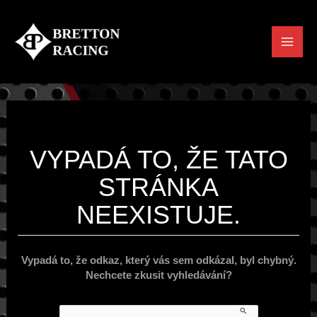
Přeskočit
MAI
na
obsah
MEN
VYPADÁ TO, ŽE TATO
STRÁNKA
NEEXISTUJE.
Vypadá to, že odkaz, který vás sem odkázal, byl chybný.
Nechcete zkusit vyhledávání?
Vyhledat